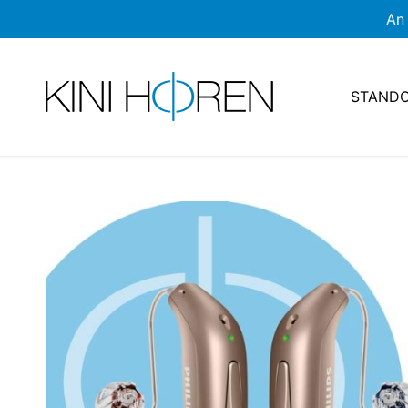
An 
STAND