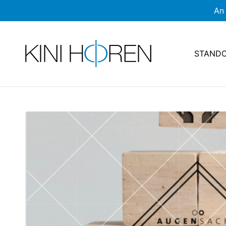
An 
STAND